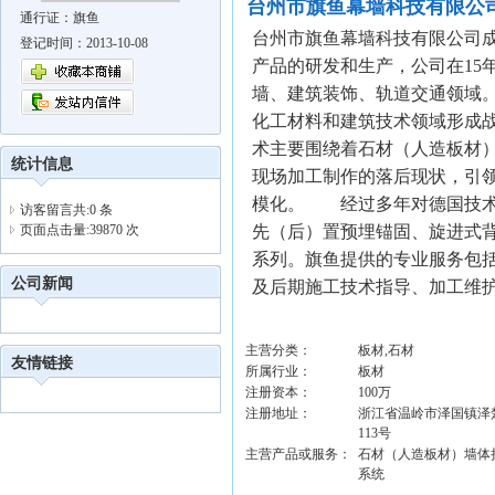
台州市旗鱼幕墙科技有限公
通行证：旗鱼
台州市旗鱼幕墙科技有限公司成
登记时间：2013-10-08
产品的研发和生产，公司在15
墙、建筑装饰、轨道交通领域
化工材料和建筑技术领域形成
术主要围绕着石材（人造板材
统计信息
现场加工制作的落后现状，引
模化。 经过多年对德国技术
访客留言共:0 条
页面点击量:39870 次
先（后）置预埋锚固、旋进式背
系列。旗鱼提供的专业服务包
公司新闻
及后期施工技术指导、加工维护
主营分类：
板材,石材
友情链接
所属行业：
板材
注册资本：
100万
注册地址：
浙江省温岭市泽国镇泽
113号
主营产品或服务：
石材（人造板材）墙体
系统