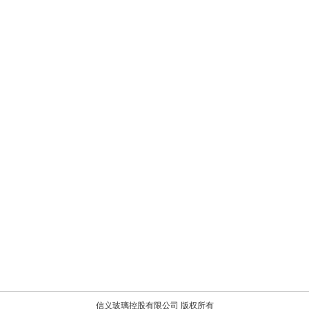
信义玻璃控股有限公司 版权所有
：广东省东莞市虎门镇路东村信义玻璃工业园 电话：400-8899-036 传真：0769-85264